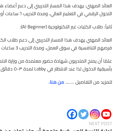
العائد المهني: يهدف هذا المسار التدريبي إلى دعم أعضاء هي
التحول الرقمي في التعليم العالي، ومدة التدريب ٦ ساعات أونلاين.
ثانياً: طلاب الكليات غير التكنولوجية (Al Beginner):
العائد المهني يهدف هذا المسار التدريبي إلى دعم طلاب الكل
فرصهم التنافسية في سوق العمل، ومدة التدريب 3 ساعات أونلاين.
علمًا أن يمنح المتدربون شهادة حضور معتمدة من وزارة الا
بأسبقية الدخول لذا عند الانتظار في Lobby لمدة ٣-٥ دقائق بعد موعد بدء الجلسة فهذا يعنى اكتمال العدد وعلى المتدرب الانضمام لجلسة أخرى.
للمزيد من التفاصيل ……..
من هنا
.
NEXT POST