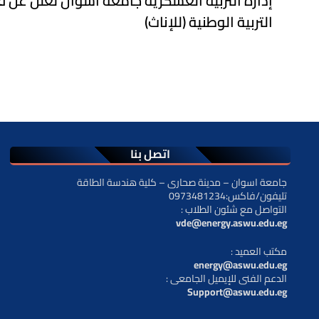
إدارة التربية العسكرية جامعة أسوان تعلن عن ف
التربية الوطنية (للإناث)
اتصل بنا
جامعة اسوان – مدينة صحارى – كلية هندسة الطاقة
تليفون/فاكس:0973481234
: التواصل مع شئون الطلاب
vde@energy.aswu.edu.eg
: مكتب العميد
energy@aswu.edu.eg
: الدعم الفنى للإيميل الجامعى
Support@aswu.edu.eg