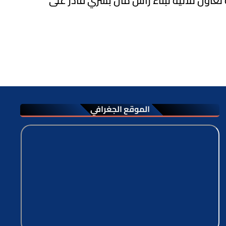
عاون ثلاثية لبناء رأس مال بشري قادر على
الموقع الجغرافي