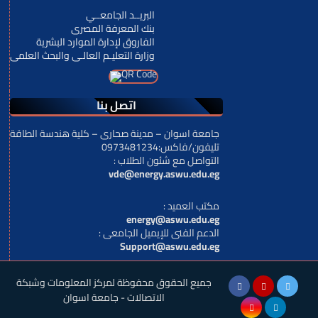
البريــد الجامعــي
بنك المعرفة المصرى
الفاروق لإدارة الموارد البشرية
وزارة التعليـم العالـى والبحث العلمى
اتصل بنا
جامعة اسوان – مدينة صحارى – كلية هندسة الطاقة
تليفون/فاكس:0973481234
: التواصل مع شئون الطلاب
vde@energy.aswu.edu.eg
: مكتب العميد
energy@aswu.edu.eg
: الدعم الفنى للإيميل الجامعى
Support@aswu.edu.eg
جميع الحقوق محفوظة لمركز المعلومات وشبكة
الاتصالات - جامعة اسوان