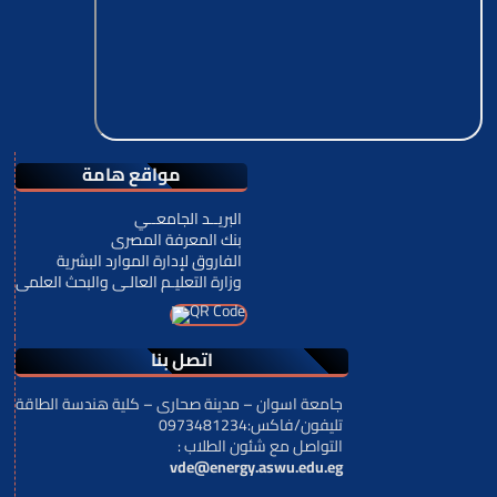
مواقع هامة
البريــد الجامعــي
بنك المعرفة المصرى
الفاروق لإدارة الموارد البشرية
وزارة التعليـم العالـى والبحث العلمى
اتصل بنا
جامعة اسوان – مدينة صحارى – كلية هندسة الطاقة
تليفون/فاكس:0973481234
: التواصل مع شئون الطلاب
vde@energy.aswu.edu.eg