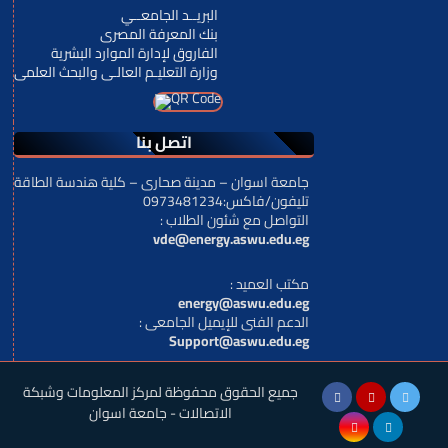
البريــد الجامعــي
بنك المعرفة المصرى
الفاروق لإدارة الموارد البشرية
وزارة التعليـم العالـى والبحث العلمى
اتصل بنا
جامعة اسوان – مدينة صحارى – كلية هندسة الطاقة
تليفون/فاكس:0973481234
: التواصل مع شئون الطلاب
vde@energy.aswu.edu.eg
: مكتب العميد
energy@aswu.edu.eg
: الدعم الفنى للإيميل الجامعى
Support@aswu.edu.eg
جميع الحقوق محفوظة لمركز المعلومات وشبكة
الاتصالات - جامعة اسوان