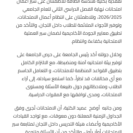
تفقدية بكلية هندسة الطاقة للاطمئنان على سير أعمال
امتحانات نهاية الفصل الدراسي الثاني للعام الجامعي
2026/2025، وللاطمئنان على انتظام أعمال الامتحانات،
وتوفير الأجواء الملائمة للطلاب داخل اللجان، والتأكد من
تطبيق معايير الجودة الأكاديمية لضمان سير العملية
الامتحانية بكفاءة وانتظام
.
وخلال جولته أكد رئيس الجامعة على حرص الجامعة على
توفير بيئة امتحانيه آمنة ومنضبطة، مع الالتزام الكامل
بتطبيق القواعد المنظمة للامتحانات، و التعامل الحاسم
مع أي مخالفات قد تطرأ، كما استمع سيادته، إلى آراء
الطلاب وملاحظاتهم حول طبيعة الأسئلة ومستوى
الامتحانات، ومدى توافقها مع المقررات الدراسية.
ومن جانبه أوضح عميد الكلية، أن الامتحانات تُجرى وفق
الجداول الزمنية المعلنة دون معوقات، مع تواجد القيادات
الأكاديمية وأعضاء هيئة التدريس داخل اللجان لمتابعة سير
الامتحانات أولًا بأول، والتأكد من أن الأسئلة متنوعة