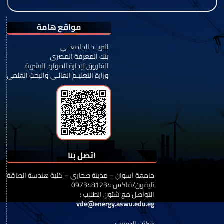
مواقع هامة
البريــد الجامعــي
بنك المعرفة المصرى
الفاروق لإدارة الموارد البشرية
وزارة التعليـم العالـى والبحث العلمى
اتصل بنا
جامعة اسوان – مدينة صحارى – كلية هندسة الطاقة
تليفون/فاكس:0973481234
: التواصل مع شئون الطلاب
vde@energy.aswu.edu.eg
: مكتب العميد