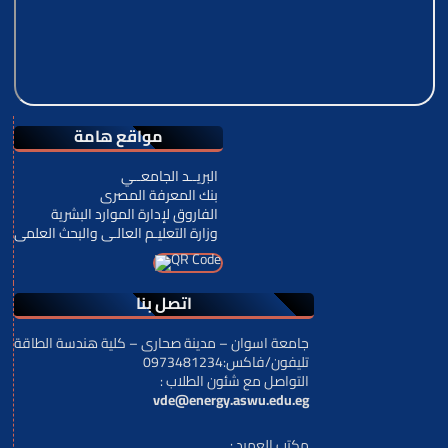
مواقع هامة
البريــد الجامعــي
بنك المعرفة المصرى
الفاروق لإدارة الموارد البشرية
وزارة التعليـم العالـى والبحث العلمى
اتصل بنا
جامعة اسوان – مدينة صحارى – كلية هندسة الطاقة
تليفون/فاكس:0973481234
: التواصل مع شئون الطلاب
vde@energy.aswu.edu.eg
: مكتب العميد